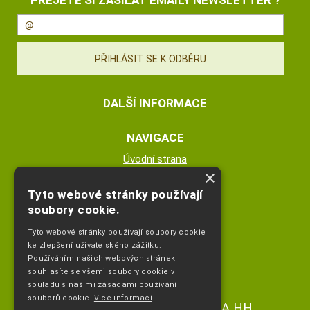
DALŠÍ INFORMACE
NAVIGACE
Úvodní strana
×
Katalog zboží
Nákupní košík
Tyto webové stránky používají
Obchodní podmínky
soubory cookie.
Kontaktní informace
Tyto webové stránky používají soubory cookie
Odstoupeni od smlouvy
ke zlepšení uživatelského zážitku.
Používáním našich webových stránek
ESHOP PROVOZUJE
souhlasíte se všemi soubory cookie v
souladu s našimi zásadami používání
souborů cookie.
Více informací
Ing. Hana Čejdíková POPLETA HH