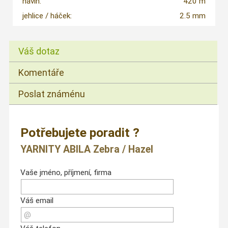
návin:
420 m
jehlice / háček:
2.5 mm
Váš dotaz
Komentáře
Poslat známénu
Potřebujete poradit ?
YARNITY ABILA Zebra / Hazel
Vaše jméno, příjmení, firma
Váš email