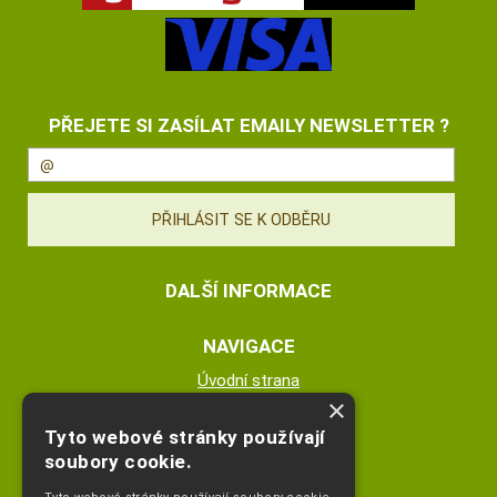
PŘEJETE SI ZASÍLAT EMAILY NEWSLETTER ?
DALŠÍ INFORMACE
NAVIGACE
Úvodní strana
×
Katalog zboží
Nákupní košík
Tyto webové stránky používají
Obchodní podmínky
soubory cookie.
Kontaktní informace