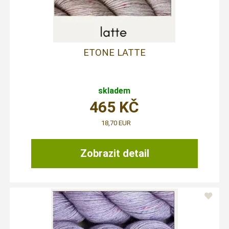
ETONE LATTE
skladem
465
KČ
18,70 EUR
Zobrazit detail