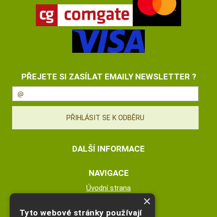
PŘEJETE SI ZASÍLAT EMAILY NEWSLETTER ?
DALŠÍ INFORMACE
NAVIGACE
Úvodní strana
×
Katalog zboží
Nákupní košík
Tyto webové stránky používají