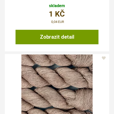
skladem
1
KČ
0,04 EUR
Zobrazit detail