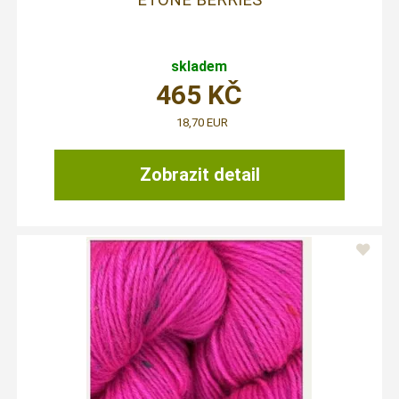
skladem
465
KČ
18,70 EUR
Zobrazit detail