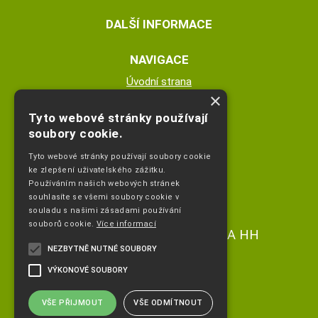
DALŠÍ INFORMACE
NAVIGACE
Úvodní strana
×
Katalog zboží
Nákupní košík
Tyto webové stránky používají
Obchodní podmínky
soubory cookie.
Kontaktní informace
Tyto webové stránky používají soubory cookie
Odstoupeni od smlouvy
ke zlepšení uživatelského zážitku.
Používáním našich webových stránek
ESHOP PROVOZUJE
souhlasíte se všemi soubory cookie v
souladu s našimi zásadami používání
souborů cookie.
Více informací
Ing. Hana Čejdíková POPLETA HH
NEZBYTNĚ NUTNÉ SOUBORY
+420 736773336
VÝKONOVÉ SOUBORY
info@popletahh.cz
VŠE PŘIJMOUT
VŠE ODMÍTNOUT