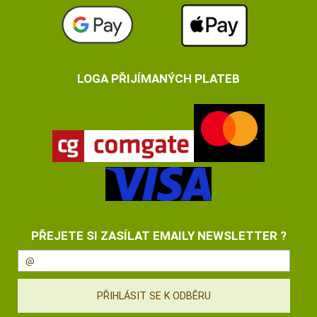
LOGA PŘIJÍMANÝCH PLATEB
PŘEJETE SI ZASÍLAT EMAILY NEWSLETTER ?