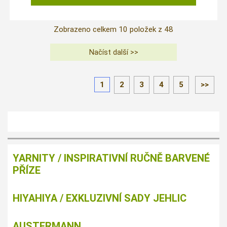
Zobrazeno celkem
10
položek z
48
1
2
3
4
5
>>
YARNITY / INSPIRATIVNÍ RUČNĚ BARVENÉ
PŘÍZE
HIYAHIYA / EXKLUZIVNÍ SADY JEHLIC
AUSTERMANN