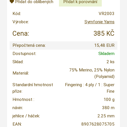
Přidat do oblíbených
Kód:
VR2003
Výrobce:
Symfonie Yarns
Cena:
385 KČ
Přepočtená cena:
15,48 EUR
Dostupnost:
Skladem
Sklad:
2 ks
75% Merino, 25% Nylon
Materiál:
(Polyamid)
Standardní hmotnost
Fingering : 4 ply / 1 : Super
příze:
Fine
Hmotnost :
100 g
návin:
380 m
jehlice / háček:
2.25 mm
EAN:
8907628075705