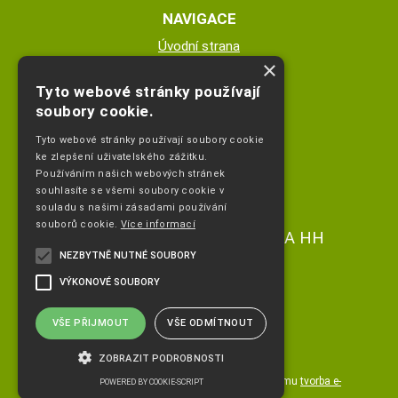
NAVIGACE
Úvodní strana
×
Katalog zboží
Nákupní košík
Tyto webové stránky používají
Obchodní podmínky
soubory cookie.
Kontaktní informace
Tyto webové stránky používají soubory cookie
Odstoupeni od smlouvy
ke zlepšení uživatelského zážitku.
Používáním našich webových stránek
ESHOP PROVOZUJE
souhlasíte se všemi soubory cookie v
souladu s našimi zásadami používání
souborů cookie.
Více informací
Ing. Hana Čejdíková POPLETA HH
NEZBYTNĚ NUTNÉ SOUBORY
+420 736773336
VÝKONOVÉ SOUBORY
info@popletahh.cz
VŠE PŘIJMOUT
VŠE ODMÍTNOUT
ZOBRAZIT PODROBNOSTI
Copyright ©
www.popletahh.cz
,
provozováno na systému
tvorba e-
POWERED BY COOKIE-SCRIPT
shopu
a
pronájem e-shopu
Shop5.cz