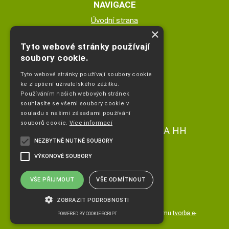
NAVIGACE
Úvodní strana
×
Katalog zboží
Nákupní košík
Tyto webové stránky používají
Obchodní podmínky
soubory cookie.
Kontaktní informace
Tyto webové stránky používají soubory cookie
Odstoupeni od smlouvy
ke zlepšení uživatelského zážitku.
Používáním našich webových stránek
ESHOP PROVOZUJE
souhlasíte se všemi soubory cookie v
souladu s našimi zásadami používání
souborů cookie.
Více informací
Ing. Hana Čejdíková POPLETA HH
NEZBYTNĚ NUTNÉ SOUBORY
+420 736773336
VÝKONOVÉ SOUBORY
info@popletahh.cz
VŠE PŘIJMOUT
VŠE ODMÍTNOUT
ZOBRAZIT PODROBNOSTI
Copyright ©
www.popletahh.cz
,
provozováno na systému
tvorba e-
POWERED BY COOKIE-SCRIPT
shopu
a
pronájem e-shopu
Shop5.cz