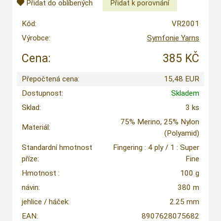
Přidat do oblíbených
Kód:
VR2001
Výrobce:
Symfonie Yarns
Cena:
385 KČ
Přepočtená cena:
15,48 EUR
Dostupnost:
Skladem
Sklad:
3 ks
75% Merino, 25% Nylon
Materiál:
(Polyamid)
Standardní hmotnost
Fingering : 4 ply / 1 : Super
příze:
Fine
Hmotnost :
100 g
návin:
380 m
jehlice / háček:
2.25 mm
EAN:
8907628075682