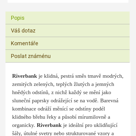
Popis
Váš dotaz
Komentáře
Poslat známénu
Riverbank
je klidná, pestrá směs tmavě modrých,
zemitých zelených, teplých žlutých a jemných
hnědých odstínů, z nichž každý se mění jako
sluneční paprsky odrážející se na vodě. Barevná
kombinace odráží měnící se odstíny podél
klidného břehu řeky a působí mírumilovně a
organicky.
Riverbank
je ideální pro uklidňující
šály, útulné svetry nebo strukturované vzory a