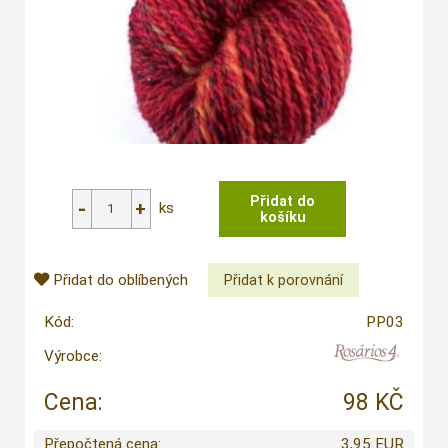
ks
Přidat do oblíbených
Kód:
PP03
Výrobce:
Cena:
98 KČ
Přepočtená cena:
3,95 EUR