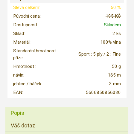
Sleva celkem:
50 %
Původní cena:
195 KČ
Dostupnost:
Skladem
Sklad:
2 ks
Materiál:
100% vlna
Standardní hmotnost
Sport : 5 ply / 2 : Fine
příze:
Hmotnost :
50 g
návin:
165 m
jehlice / háček:
3 mm
EAN:
5606850856030
Popis
Váš dotaz