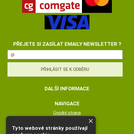
PŘEJETE SI ZASÍLAT EMAILY NEWSLETTER ?
DALŠÍ INFORMACE
NAVIGACE
Úvodní strana
×
Katalog zboží
Nákupní košík
Tyto webové stránky používají
Obchodní podmínky