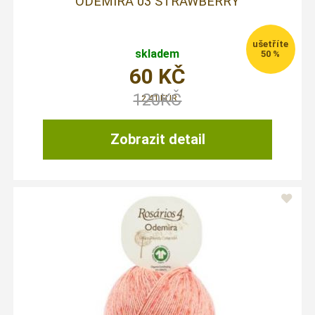
ODEMIRA 03 STRAWBERRY
skladem
50 %
60
KČ
120
KČ
2,41 EUR
Zobrazit detail