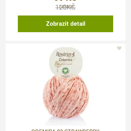
120
KČ
2,41 EUR
Zobrazit detail