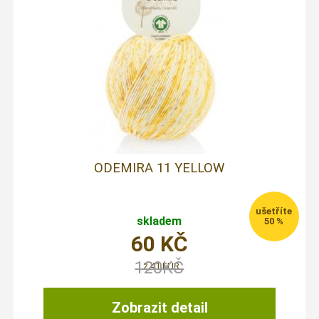
ODEMIRA 11 YELLOW
skladem
50 %
60
KČ
120
KČ
2,41 EUR
Zobrazit detail