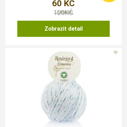
60
KČ
120
KČ
2,41 EUR
Zobrazit detail