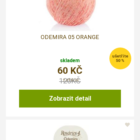
ODEMIRA 05 ORANGE
skladem
50 %
60
KČ
120
KČ
2,41 EUR
Zobrazit detail