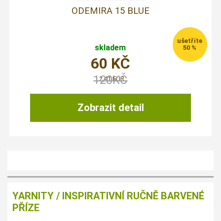
ODEMIRA 15 BLUE
skladem
50 %
60
KČ
120
KČ
2,41 EUR
Zobrazit detail
YARNITY / INSPIRATIVNÍ RUČNĚ BARVENÉ
PŘÍZE