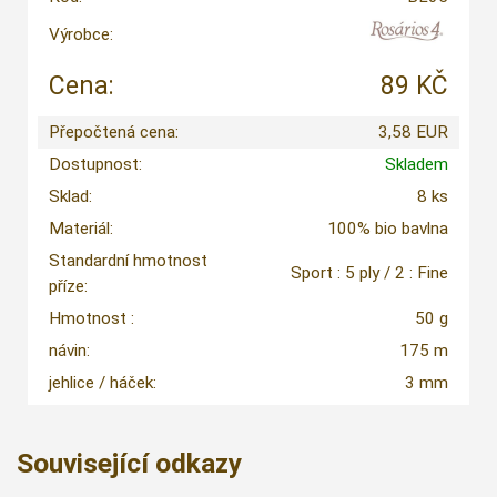
Výrobce:
Cena:
89 KČ
Přepočtená cena:
3,58 EUR
Dostupnost:
Skladem
Sklad:
8 ks
Materiál:
100% bio bavlna
Standardní hmotnost
Sport : 5 ply / 2 : Fine
příze:
Hmotnost :
50 g
návin:
175 m
jehlice / háček:
3 mm
Související odkazy