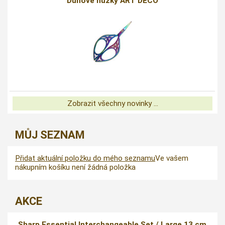
Duhové nůžky ART DECO
Zobrazit všechny novinky ...
MŮJ SEZNAM
Přidat aktuální položku do mého seznamu
Ve vašem
nákupním košíku není žádná položka
AKCE
Sharp Essential Interchangeable Set / Large 13 cm