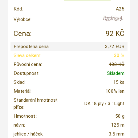
Kód:
A25
Výrobce:
Cena:
92 KČ
Přepočtená cena:
3,72 EUR
Sleva celkem:
30 %
Původní cena:
132 KČ
Dostupnost:
Skladem
Sklad:
15 ks
Materiál:
100% len
Standardní hmotnost
DK : 8 ply / 3 : Light
příze:
Hmotnost :
50 g
návin:
125 m
jehlice / háček:
3.5 mm