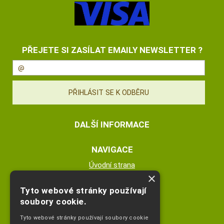
PŘEJETE SI ZASÍLAT EMAILY NEWSLETTER ?
DALŠÍ INFORMACE
NAVIGACE
Úvodní strana
×
Katalog zboží
Nákupní košík
Tyto webové stránky používají
Obchodní podmínky
soubory cookie.
Kontaktní informace
Tyto webové stránky používají soubory cookie
Odstoupeni od smlouvy