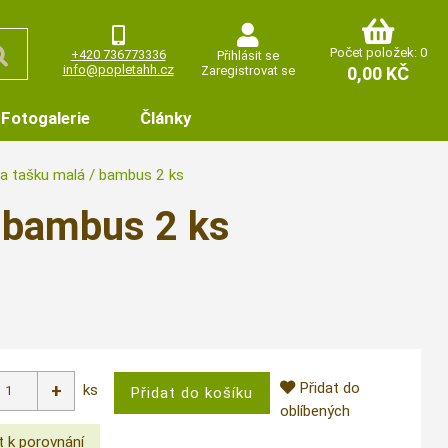
Počet položek: 0
+420 736773336
Přihlásit se
info@popletahh.cz
Zaregistrovat se
0,00 KČ
Fotogalerie
Články
a tašku malá / bambus 2 ks
/ bambus 2 ks
Přidat do
ks
oblíbených