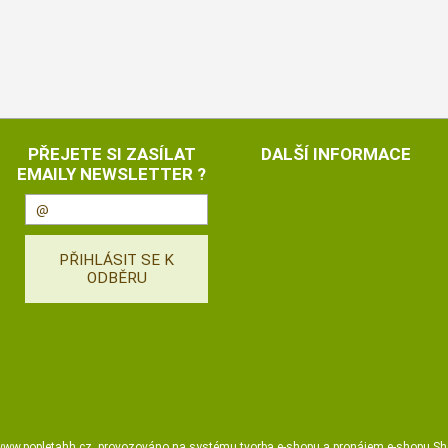
PŘEJETE SI ZASÍLAT
DALŠÍ INFORMACE
EMAILY NEWSLETTER ?
ww.popletahh.cz
,
provozováno na systému
tvorba e-shopu
a
pronájem e-shopu
Sh