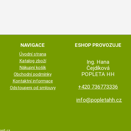
NAVIGACE
ESHOP PROVOZUJE
Úvodní strana
Katalog zboží
Ing. Hana
Nákupní košík
Čejdíková
POPLETA HH
Obchodní podmínky
Kontaktní informace
+420 736773336
Odstoupeni od smlouvy
info@popletahh.cz
op5.cz