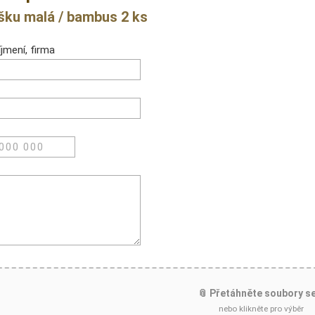
šku malá / bambus 2 ks
jmení, firma
📎 Přetáhněte soubory s
nebo klikněte pro výběr