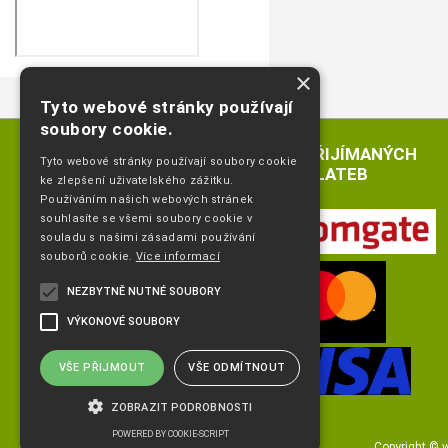
×
Tyto webové stránky používají
soubory cookie.
LOGA PŘIJÍMANÝCH
Tyto webové stránky používají soubory cookie
PLATEB
ke zlepšení uživatelského zážitku.
Používáním našich webových stránek
souhlasíte se všemi soubory cookie v
souladu s našimi zásadami používání
souborů cookie.
Více informací
NEZBYTNĚ NUTNÉ SOUBORY
VÝKONOVÉ SOUBORY
VŠE PŘIJMOUT
VŠE ODMÍTNOUT
ZOBRAZIT PODROBNOSTI
POWERED BY COOKIE-SCRIPT
Copyright ©
w