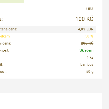
UB3
:
100 KČ
tená cena:
4,03 EUR
celkem:
50 %
í cena:
200 KČ
nost:
Skladem
1 ks
l:
bambus
st :
50 g