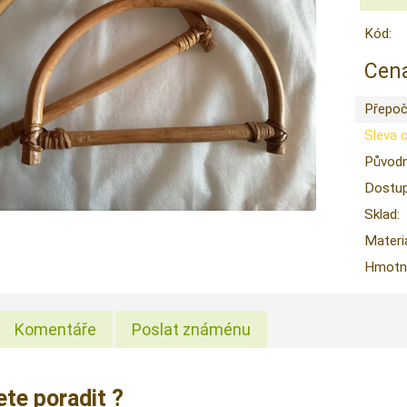
Kód:
Cena
Přepoč
Sleva 
Původn
Dostup
Sklad:
Materiá
Hmotno
Komentáře
Poslat známénu
ete poradit ?