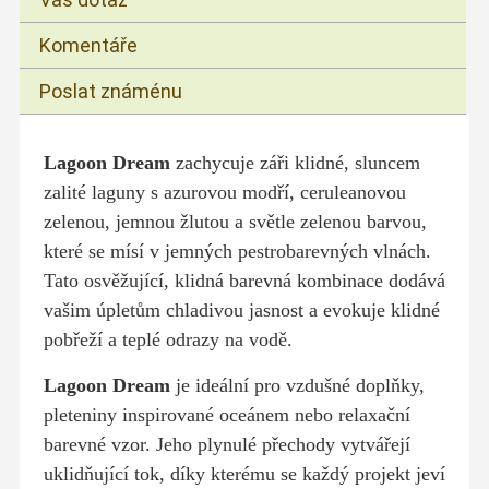
Komentáře
Poslat známénu
Lagoon Dream
zachycuje záři klidné, sluncem
zalité laguny s azurovou modří, ceruleanovou
zelenou, jemnou žlutou a světle zelenou barvou,
které se mísí v jemných pestrobarevných vlnách.
Tato osvěžující, klidná barevná kombinace dodává
vašim úpletům chladivou jasnost a evokuje klidné
pobřeží a teplé odrazy na vodě.
Lagoon Dream
je ideální pro vzdušné doplňky,
pleteniny inspirované oceánem nebo relaxační
barevné vzor. Jeho plynulé přechody vytvářejí
uklidňující tok, díky kterému se každý projekt jeví