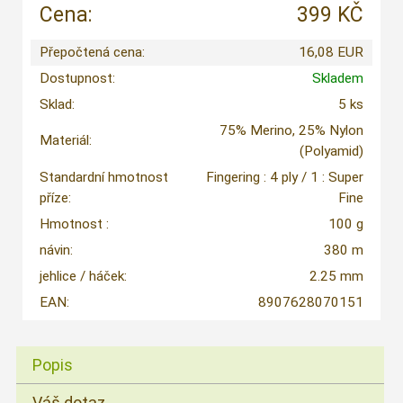
Cena:
399 KČ
Přepočtená cena:
16,08 EUR
Dostupnost:
Skladem
Sklad:
5 ks
75% Merino, 25% Nylon
Materiál:
(Polyamid)
Standardní hmotnost
Fingering : 4 ply / 1 : Super
příze:
Fine
Hmotnost :
100 g
návin:
380 m
jehlice / háček:
2.25 mm
EAN:
8907628070151
Popis
Váš dotaz