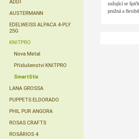
ADDI
zužující se špi
p
ružná a flexibi
AUSTERMANN
EDELWEISS ALPACA 4-PLY
25G
KNITPRO
Nova Metal
Příslušenství KNITPRO
SmartStix
LANA GROSSA
PUPPETS ELDORADO
PHIL PUR ANGORA
ROSAS CRAFTS
ROSÁRIOS 4