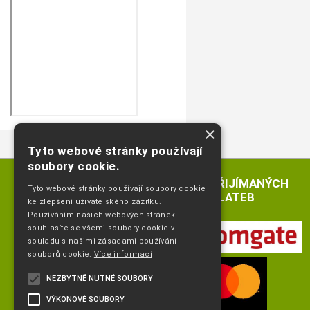
×
Tyto webové stránky používají
soubory cookie.
LOGA PŘIJÍMANÝCH
Tyto webové stránky používají soubory cookie
PLATEB
ke zlepšení uživatelského zážitku.
Používáním našich webových stránek
souhlasíte se všemi soubory cookie v
souladu s našimi zásadami používání
souborů cookie.
Více informací
NEZBYTNĚ NUTNÉ SOUBORY
VÝKONOVÉ SOUBORY