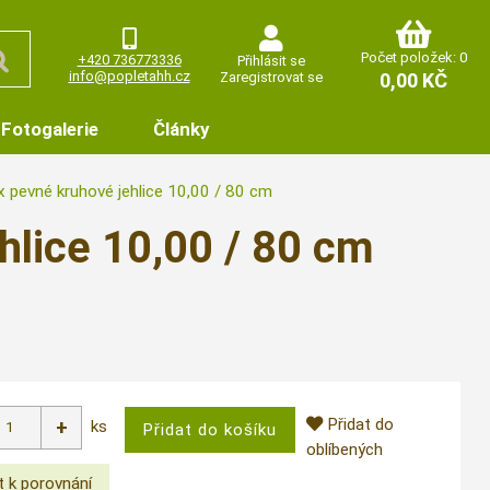
Počet položek: 0
+420 736773336
Přihlásit se
info@popletahh.cz
Zaregistrovat se
0,00 KČ
Fotogalerie
Články
 pevné kruhové jehlice 10,00 / 80 cm
hlice 10,00 / 80 cm
Přidat do
ks
oblíbených