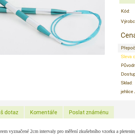
Kód:
Výrobc
Cena
Přepoč
Sleva 
Původn
Dostup
Sklad:
jehlice
š dotaz
Komentáře
Poslat známénu
erem vyznačené 2cm intervaly pro měření zkušebního vzorku a pletenin