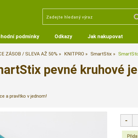
hodní podmínky
Odkazy
Jak nakupovat
CE ZÁSOB / SLEVA AŽ 50%
KNITPRO
SmartStix
SmartStix
artStix pevné kruhové je
ice a pravítko v jednom!