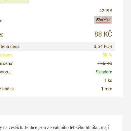
42098
e:
:
88 KČ
tená cena:
3,54 EUR
celkem:
50 %
í cena:
175 KČ
nost:
Skladem
1 ks
 / háček:
1 mm
y na cestách.
J
ehlice jsou z kvalitního lehkého hliníku, mají