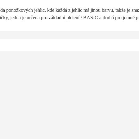
ada ponožkových jehlic, kde k
aždá z jehlic má jinou barvu, takže je sna
ičky,
jedna je určena pro základní pletení / BASIC a druhá pro jemné 