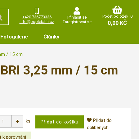
Počet položek: 0
+420 736773336
Přihlásit se
info@popletahh.cz
Zaregistrovat se
0,00 KČ
Fotogalerie
Články
mm / 15 cm
IBRI 3,25 mm / 15 cm
Přidat do
ks
oblíbených