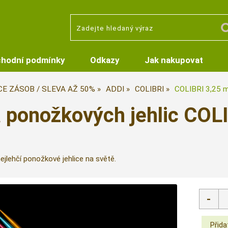
hodní podmínky
Odkazy
Jak nakupovat
CE ZÁSOB / SLEVA AŽ 50%
ADDI
COLIBRI
COLIBRI 3,25 
 ponožkových jehlic COL
jlehčí ponožkové jehlice na světě.