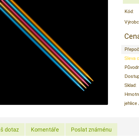
Kód:
Výrobc
Cena
Přepoč
Sleva 
Původn
Dostup
Sklad:
Hmotno
jehlice
š dotaz
Komentáře
Poslat známénu