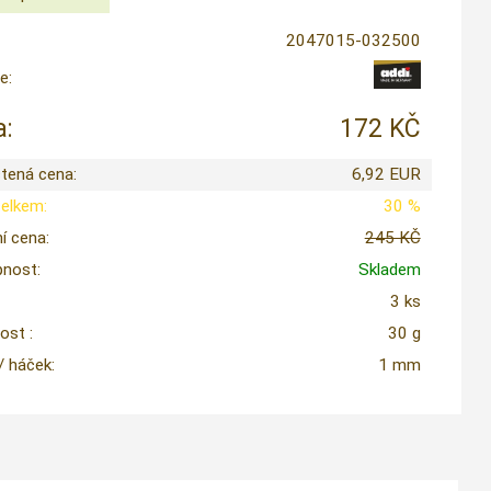
2047015-032500
e:
:
172 KČ
tená cena:
6,92 EUR
celkem:
30 %
í cena:
245 KČ
nost:
Skladem
3 ks
st :
30 g
 / háček:
1 mm