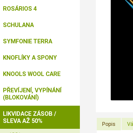
ROSÁRIOS 4
SCHULANA
SYMFONIE TERRA
KNOFLÍKY A SPONY
KNOOLS WOOL CARE
PŘEVÍJENÍ, VYPÍNÁNÍ
(BLOKOVÁNÍ)
LIKVIDACE ZÁSOB /
SLEVA AŽ 50%
Popis
Vá