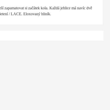
zší zapamatovat si začátek kola.
Každá jehlice má navíc
dvě
pletení / LACE. Eloxovaný hliník.