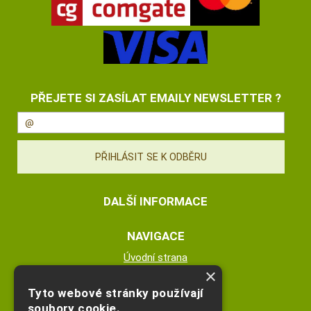
PŘEJETE SI ZASÍLAT EMAILY NEWSLETTER ?
DALŠÍ INFORMACE
NAVIGACE
Úvodní strana
×
Katalog zboží
Nákupní košík
Tyto webové stránky používají
Obchodní podmínky
soubory cookie.