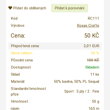
Přidat do oblíbených
Kód:
RC111
Výrobce:
Rosas Crafts
Cena:
50 KČ
Přepočtená cena:
2,01 EUR
Sleva celkem:
50 %
Původní cena:
100 KČ
Dostupnost:
Skladem
Sklad:
11 ks
Materiál:
50% bavlna, 50% PL Sequal
Standardní hmotnost
Sport : 5 ply / 2 : Fine
příze:
Hmotnost :
50 g
návin:
165 m