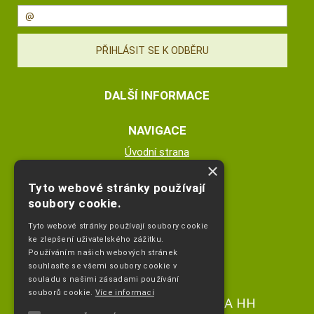
DALŠÍ INFORMACE
NAVIGACE
Úvodní strana
×
Katalog zboží
Nákupní košík
Tyto webové stránky používají
Obchodní podmínky
soubory cookie.
Kontaktní informace
Tyto webové stránky používají soubory cookie
Odstoupeni od smlouvy
ke zlepšení uživatelského zážitku.
Používáním našich webových stránek
ESHOP PROVOZUJE
souhlasíte se všemi soubory cookie v
souladu s našimi zásadami používání
souborů cookie.
Více informací
Ing. Hana Čejdíková POPLETA HH