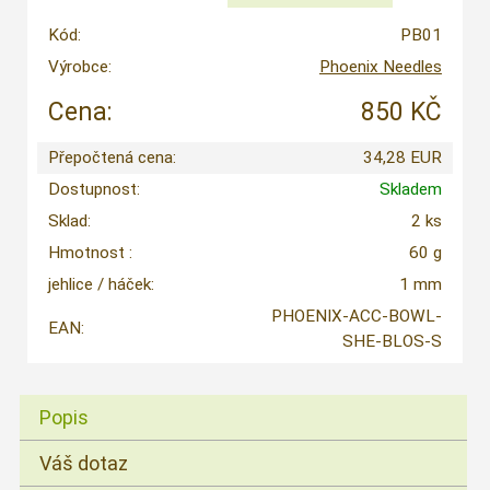
Kód:
PB01
Výrobce:
Phoenix Needles
Cena:
850 KČ
Přepočtená cena:
34,28 EUR
Dostupnost:
Skladem
Sklad:
2 ks
Hmotnost :
60 g
jehlice / háček:
1 mm
PHOENIX-ACC-BOWL-
EAN:
SHE-BLOS-S
Popis
Váš dotaz