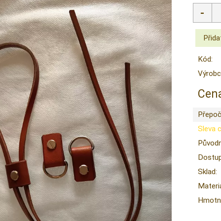
Kód:
Výrobc
Cena
Přepoč
Sleva 
Původn
Dostup
Sklad:
Materiá
Hmotno