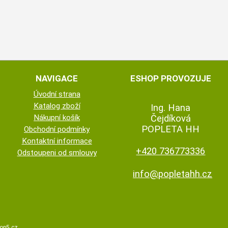
NAVIGACE
ESHOP PROVOZUJE
Úvodní strana
Katalog zboží
Ing. Hana
Nákupní košík
Čejdíková
POPLETA HH
Obchodní podmínky
Kontaktní informace
+420 736773336
Odstoupeni od smlouvy
info@popletahh.cz
op5.cz