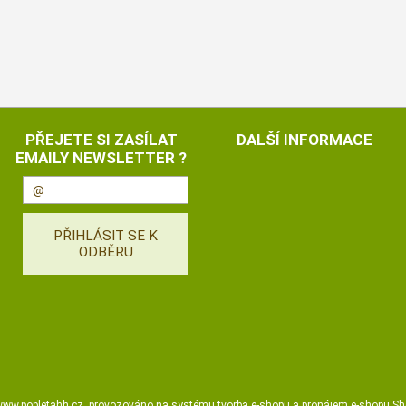
PŘEJETE SI ZASÍLAT
DALŠÍ INFORMACE
EMAILY NEWSLETTER ?
ww.popletahh.cz
,
provozováno na systému
tvorba e-shopu
a
pronájem e-shopu
Sh