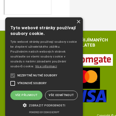
×
Tyto webové stránky používají
soubory cookie.
LOGA PŘIJÍMANÝCH
Tyto webové stránky používají soubory cookie
PLATEB
ke zlepšení uživatelského zážitku.
Používáním našich webových stránek
souhlasíte se všemi soubory cookie v
souladu s našimi zásadami používání
souborů cookie.
Více informací
NEZBYTNĚ NUTNÉ SOUBORY
VÝKONOVÉ SOUBORY
VŠE PŘIJMOUT
VŠE ODMÍTNOUT
ZOBRAZIT PODROBNOSTI
POWERED BY COOKIE-SCRIPT
Copyright ©
w