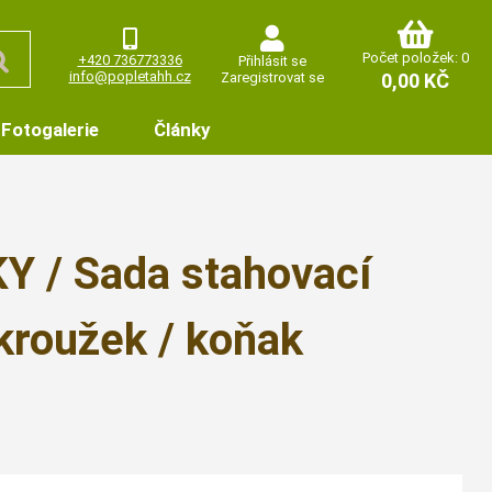
Počet položek: 0
+420 736773336
Přihlásit se
info@popletahh.cz
Zaregistrovat se
0,00 KČ
Fotogalerie
Články
/ Sada stahovací
kroužek / koňak