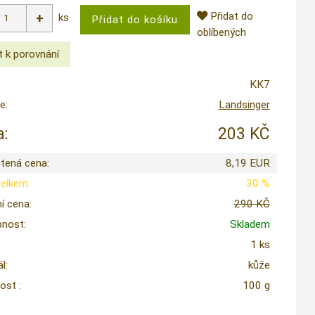
Přidat do
ks
oblíbených
KK7
e:
Landsinger
:
203 KČ
tená cena:
8,19 EUR
celkem:
30 %
í cena:
290 KČ
nost:
Skladem
1 ks
l:
kůže
st :
100 g