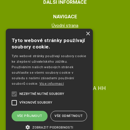
DALŠÍ INFORMACE
NAVIGACE
Úvodní strana
×
Katalog zboží
Nákupní košík
Tyto webové stránky používají
Obchodní podmínky
soubory cookie.
Kontaktní informace
Tyto webové stránky používají soubory cookie
Odstoupeni od smlouvy
ke zlepšení uživatelského zážitku.
Používáním našich webových stránek
ESHOP PROVOZUJE
souhlasíte se všemi soubory cookie v
souladu s našimi zásadami používání
souborů cookie.
Více informací
Ing. Hana Čejdíková POPLETA HH
NEZBYTNĚ NUTNÉ SOUBORY
+420 736773336
VÝKONOVÉ SOUBORY
info@popletahh.cz
VŠE PŘIJMOUT
VŠE ODMÍTNOUT
ZOBRAZIT PODROBNOSTI