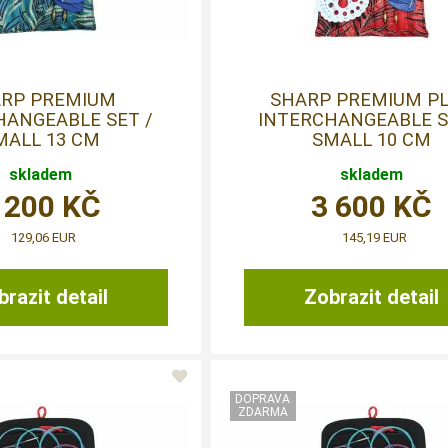
RP PREMIUM
SHARP PREMIUM P
HANGEABLE SET /
INTERCHANGEABLE S
MALL 13 CM
SMALL 10 CM
skladem
skladem
 200
KČ
3 600
KČ
129,06 EUR
145,19 EUR
razit detail
Zobrazit detail