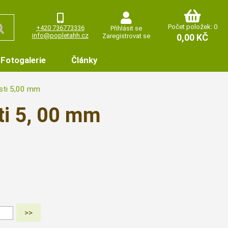
Počet položek: 0
+420 736773336
Přihlásit se
info@popletahh.cz
Zaregistrovat se
0,00 KČ
Fotogalerie
Články
sti 5,00 mm
ti 5, 00 mm