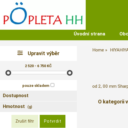
Úvodní strana
Obc
Home
HIYAHIY
Upravit výběr
2 520 - 6 750 KČ
pouze skladem
od 2, 00 mm Sharp
Dostupnost
O kategorii 
Hmotnost
(g)