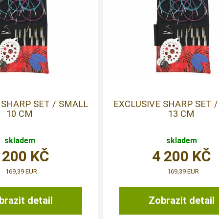
 SHARP SET / SMALL
EXCLUSIVE SHARP SET 
10 CM
13 CM
skladem
skladem
 200
KČ
4 200
KČ
169,39 EUR
169,39 EUR
razit detail
Zobrazit detail