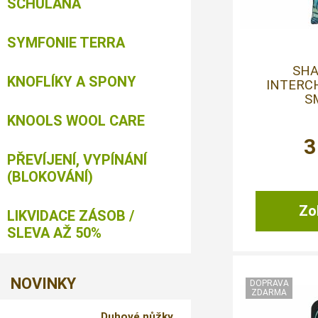
SCHULANA
SYMFONIE TERRA
SHA
KNOFLÍKY A SPONY
INTERC
S
KNOOLS WOOL CARE
3
PŘEVÍJENÍ, VYPÍNÁNÍ
(BLOKOVÁNÍ)
Zob
LIKVIDACE ZÁSOB /
SLEVA AŽ 50%
NOVINKY
Duhové nůžky