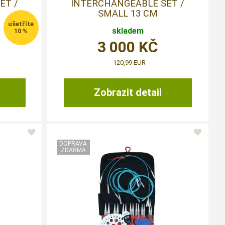
ET /
INTERCHANGEABLE SET /
SMALL 13 CM
skladem
10 %
3 000
KČ
120,99 EUR
Zobrazit detail