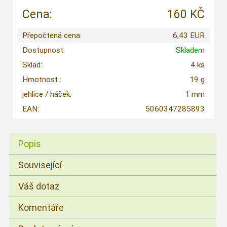
Cena:
160 KČ
Přepočtená cena:
6,43 EUR
Dostupnost:
Skladem
Sklad:
4 ks
Hmotnost :
19 g
jehlice / háček:
1 mm
EAN:
5060347285893
Popis
Související
Váš dotaz
Komentáře