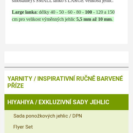
smostatně) s SMALL lanko s LARGE velikostí jehlic.
Large lanka
: délky 40 - 50 - 60 - 80 -
100
- 120 a 150
cm pro velikost výměnných jehlic
5,5 mm až 10 mm
.
YARNITY / INSPIRATIVNÍ RUČNĚ BARVENÉ
PŘÍZE
HIYAHIYA / EXKLUZIVNÍ SADY JEHLIC
Sada ponožkových jehlic / DPN
Flyer Set