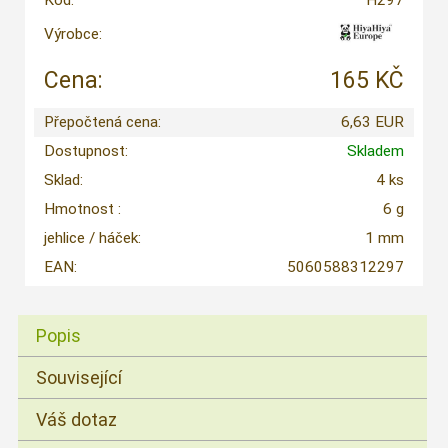
Výrobce:
Cena:
165 KČ
Přepočtená cena:
6,63 EUR
Dostupnost:
Skladem
Sklad:
4 ks
Hmotnost :
6 g
jehlice / háček:
1 mm
EAN:
5060588312297
Popis
Související
Váš dotaz