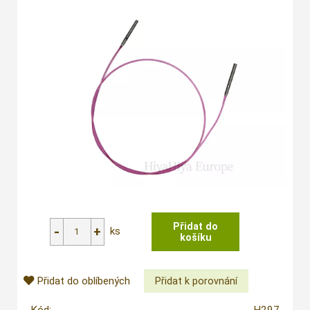
ks
Přidat do oblíbených
Kód:
H297