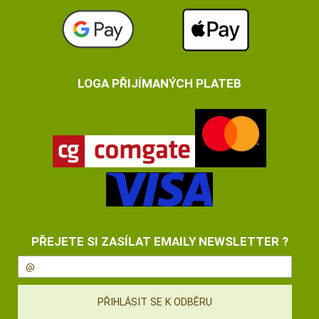
LOGA PŘIJÍMANÝCH PLATEB
PŘEJETE SI ZASÍLAT EMAILY NEWSLETTER ?