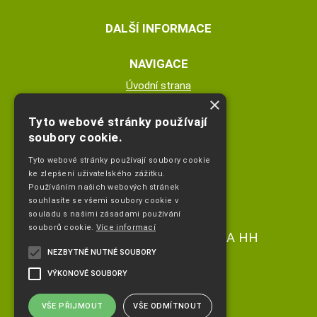
DALŠÍ INFORMACE
NAVIGACE
Úvodní strana
×
Katalog zboží
Nákupní košík
Tyto webové stránky používají
Obchodní podmínky
soubory cookie.
Kontaktní informace
Tyto webové stránky používají soubory cookie
Odstoupeni od smlouvy
ke zlepšení uživatelského zážitku.
Používáním našich webových stránek
ESHOP PROVOZUJE
souhlasíte se všemi soubory cookie v
souladu s našimi zásadami používání
souborů cookie.
Více informací
Ing. Hana Čejdíková POPLETA HH
NEZBYTNĚ NUTNÉ SOUBORY
+420 736773336
VÝKONOVÉ SOUBORY
info@popletahh.cz
VŠE PŘIJMOUT
VŠE ODMÍTNOUT