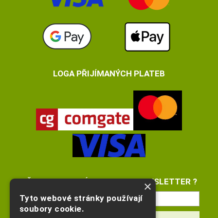
LOGA PŘIJÍMANÝCH PLATEB
PŘEJETE SI ZASÍLAT EMAILY NEWSLETTER ?
×
Tyto webové stránky používají
soubory cookie.