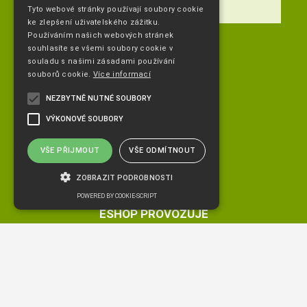
Tyto webové stránky používají soubory cookie
ke zlepšení uživatelského zážitku.
Používáním našich webových stránek
DALŠÍ INFORMACE
souhlasíte se všemi soubory cookie v
souladu s našimi zásadami používání
souborů cookie.
Více informací
NAVIGACE
NEZBYTNĚ NUTNÉ SOUBORY
Úvodní strana
VÝKONOVÉ SOUBORY
Katalog zboží
Nákupní košík
VŠE PŘIJMOUT
VŠE ODMÍTNOUT
Obchodní podmínky
Kontaktní informace
ZOBRAZIT PODROBNOSTI
Odstoupeni od smlouvy
POWERED BY COOKIE-SCRIPT
ESHOP PROVOZUJE
Nezbytně nutné soubory
Výkonové soubory
Ing. Hana Čejdíková POPLETA HH
Nezbytně nutné soubory cookie umožňují
+420 736773336
základní funkce webových stránek, jako je
přihlášení uživatele a správa účtu. Webové
stránky nelze bez nezbytně nutných souborů