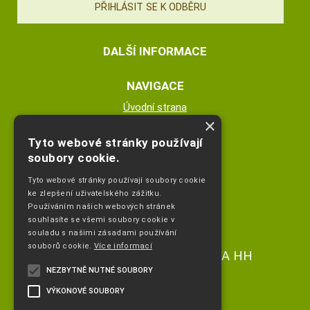
DALŠÍ INFORMACE
NAVIGACE
Úvodní strana
×
Katalog zboží
Nákupní košík
Tyto webové stránky používají
Obchodní podmínky
soubory cookie.
Kontaktní informace
Tyto webové stránky používají soubory cookie
Odstoupeni od smlouvy
ke zlepšení uživatelského zážitku.
Používáním našich webových stránek
ESHOP PROVOZUJE
souhlasíte se všemi soubory cookie v
souladu s našimi zásadami používání
souborů cookie.
Více informací
Ing. Hana Čejdíková POPLETA HH
NEZBYTNĚ NUTNÉ SOUBORY
+420 736773336
VÝKONOVÉ SOUBORY