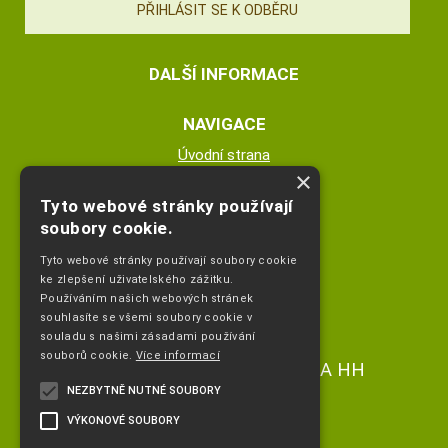
DALŠÍ INFORMACE
NAVIGACE
Úvodní strana
×
Katalog zboží
Nákupní košík
Tyto webové stránky používají
Obchodní podmínky
soubory cookie.
Kontaktní informace
Tyto webové stránky používají soubory cookie
Odstoupeni od smlouvy
ke zlepšení uživatelského zážitku.
Používáním našich webových stránek
ESHOP PROVOZUJE
souhlasíte se všemi soubory cookie v
souladu s našimi zásadami používání
souborů cookie.
Více informací
Ing. Hana Čejdíková POPLETA HH
NEZBYTNĚ NUTNÉ SOUBORY
+420 736773336
VÝKONOVÉ SOUBORY