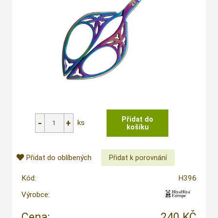
ks
Přidat do oblíbených
Kód:
H396
Výrobce:
Cena:
240 KČ