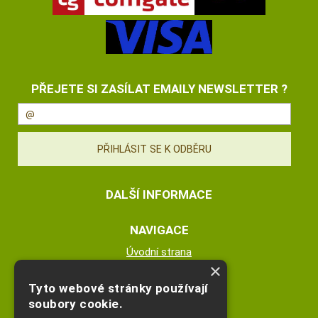
PŘEJETE SI ZASÍLAT EMAILY NEWSLETTER ?
DALŠÍ INFORMACE
NAVIGACE
Úvodní strana
×
Katalog zboží
Nákupní košík
Tyto webové stránky používají
Obchodní podmínky
soubory cookie.
Kontaktní informace