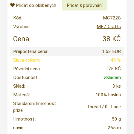
Přidat do oblíbených
Kód:
MC7228
Výrobce:
MEZ Crafts
Cena:
38 KČ
Přepočtená cena:
1,53 EUR
Sleva celkem:
49 %
Původní cena:
75 KČ
Dostupnost:
Skladem
Sklad:
3 ks
Materiál:
100% bavlna
Standardní hmotnost
Thread / 0 : Lace
příze:
Hmotnost :
50 g
návin:
265 m