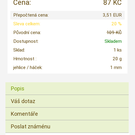
Cena:
87 KČ
Přepočtená cena:
3,51 EUR
Sleva celkem:
20 %
Původní cena:
109 KČ
Dostupnost:
Skladem
Sklad:
1 ks
Hmotnost :
20 g
jehlice / háček:
1 mm
Popis
Váš dotaz
Komentáře
Poslat známénu