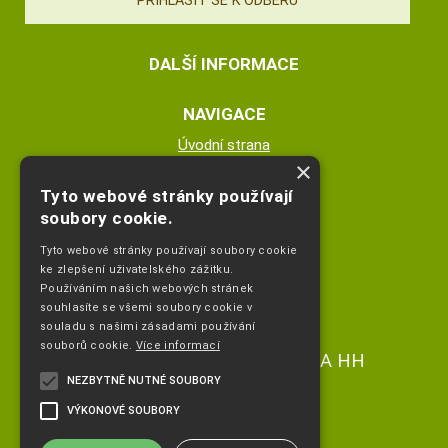
DALŠÍ INFORMACE
NAVIGACE
Úvodní strana
×
Katalog zboží
Nákupní košík
Tyto webové stránky používají
Obchodní podmínky
soubory cookie.
Kontaktní informace
Tyto webové stránky používají soubory cookie
Odstoupeni od smlouvy
ke zlepšení uživatelského zážitku.
Používáním našich webových stránek
ESHOP PROVOZUJE
souhlasíte se všemi soubory cookie v
souladu s našimi zásadami používání
souborů cookie.
Více informací
Ing. Hana Čejdíková POPLETA HH
NEZBYTNĚ NUTNÉ SOUBORY
+420 736773336
VÝKONOVÉ SOUBORY