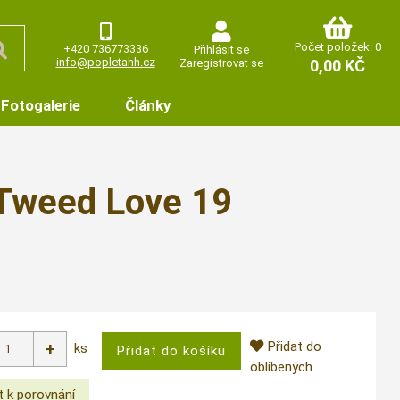
Počet položek: 0
+420 736773336
Přihlásit se
info@popletahh.cz
Zaregistrovat se
0,00 KČ
Fotogalerie
Články
 Tweed Love 19
Přidat do
ks
oblíbených