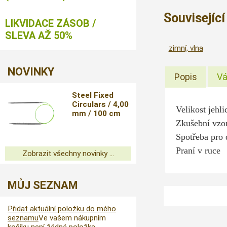
Souvisejíc
LIKVIDACE ZÁSOB /
SLEVA AŽ 50%
zimní, vlna
NOVINKY
Popis
Vá
Steel Fixed
Circulars / 4,00
Velikost jehl
mm / 100 cm
Zkušební vzo
Spotřeba pro 
Praní v ruce
Zobrazit všechny novinky ...
MŮJ SEZNAM
Přidat aktuální položku do mého
seznamu
Ve vašem nákupním