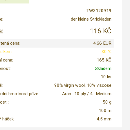
TW3120919
e:
der kleine Strickladen
:
116 KČ
tená cena:
4,66 EUR
celkem:
30 %
í cena:
165 KČ
nost:
Skladem
10 ks
l:
90% virgin wool, 10% viscose
rdní hmotnost příze:
Aran : 10 ply / 4 : Medium
st :
50 g
100 m
 / háček:
4.5 mm