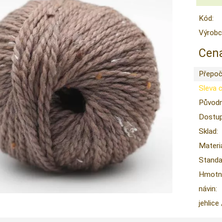
Kód:
Výrobc
Cena
Přepoč
Sleva 
Původn
Dostup
Sklad:
Materiá
Standa
Hmotno
návin:
jehlice