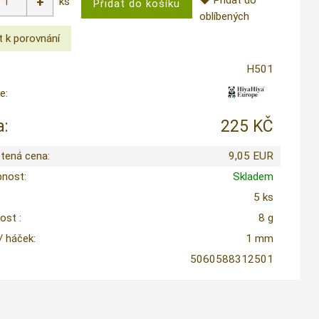
Přidat do
ks
oblíbených
H501
e:
:
225 KČ
tená cena:
9,05 EUR
nost:
Skladem
5 ks
st :
8 g
 / háček:
1 mm
5060588312501