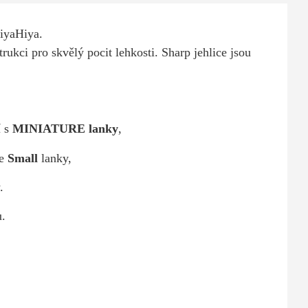
iyaHiya.
rukci pro skvělý pocit lehkosti. Sharp jehlice jsou
í s
MINIATURE lanky
,
se
Small
lanky,
.
u.