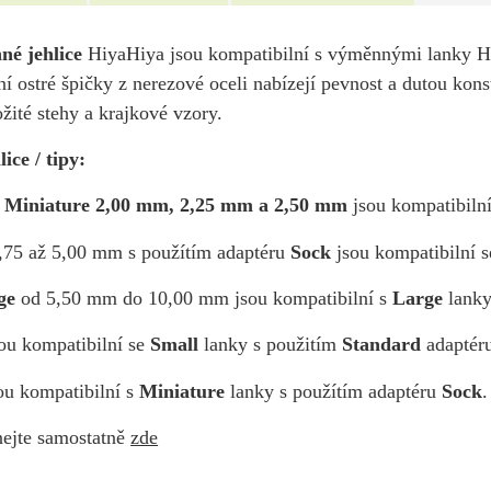
é jehlice
HiyaHiya jsou kompatibilní s výměnnými lanky H
í ostré špičky z nerezové oceli nabízejí pevnost a dutou konst
ožité stehy a krajkové vzory.
ice / tipy:
ů Miniature
2,00 mm, 2,25 mm a 2,50 mm
jsou kompatibiln
2,75 až 5,00 mm s použítím adaptéru
Sock
jsou kompatibilní 
ge
od 5,50 mm do 10,00 mm jsou kompatibilní s
Large
lanky
sou kompatibilní se
Small
lanky s použitím
Standard
adaptér
ou kompatibilní s
Miniature
lanky s použítím adaptéru
Sock
.
ejte samostatně
zde