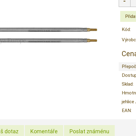
Kód:
Výrobc
Cena
Přepoč
Dostup
Sklad:
Hmotno
jehlice
EAN:
š dotaz
Komentáře
Poslat známénu