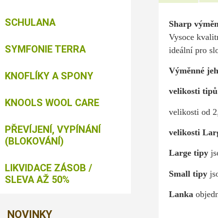
SCHULANA
Sharp výměnn
Vysoce kvalitn
SYMFONIE TERRA
ideální pro sl
Výměnné jehl
KNOFLÍKY A SPONY
velikosti tip
KNOOLS WOOL CARE
velikosti od 
PŘEVÍJENÍ, VYPÍNÁNÍ
velikosti Lar
(BLOKOVÁNÍ)
Large tipy
j
LIKVIDACE ZÁSOB /
Small tipy
js
SLEVA AŽ 50%
Lanka
objedn
NOVINKY