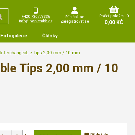
Počet položek: 0
+420 736773336
Přihlásit se
info@popletahh.cz
Zaregistrovat se
0,00 KČ
Fotogalerie
Články
 Interchangeable Tips 2,00 mm / 10 mm
ble Tips 2,00 mm / 10