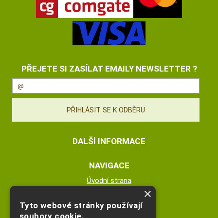
PŘEJETE SI ZASÍLAT EMAILY NEWSLETTER ?
DALŠÍ INFORMACE
NAVIGACE
Úvodní strana
×
Katalog zboží
Nákupní košík
Tyto webové stránky používají
Obchodní podmínky
soubory cookie.