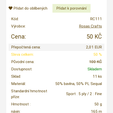
Přidat do oblíbených
Kód:
RC111
Výrobce:
Rosas Crafts
Cena:
50 KČ
Přepočtená cena:
2,01 EUR
Sleva celkem:
50 %
Původní cena:
100 KČ
Dostupnost:
Skladem
Sklad:
11 ks
Materiál:
50% bavlna, 50% PL Sequal
Standardní hmotnost
Sport : 5 ply / 2 : Fine
příze:
Hmotnost :
50 g
návin:
165 m